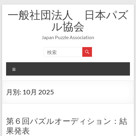
コ
一般社団法人 日本パズ
ン
テ
ル協会
ン
ツ
Japan Puzzle Association
へ
ス
キ
ッ
プ
メ
ニ
ュ
ー
月別:
10月 2025
第６回パズルオーディション：結
果発表