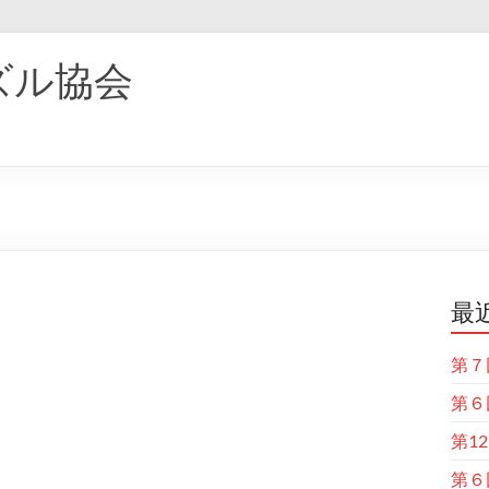
ズル協会
最
第７
第６
第1
第６