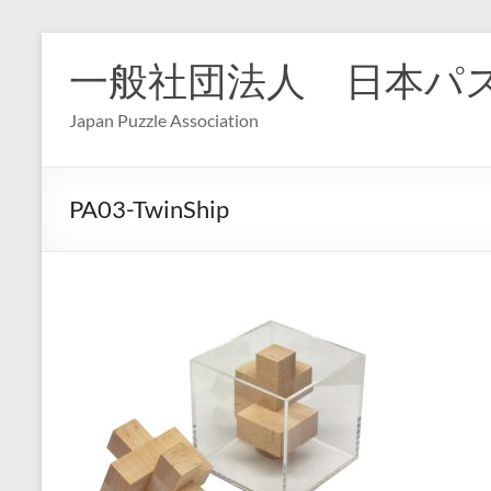
コ
ン
一般社団法人 日本パ
テ
ン
Japan Puzzle Association
ツ
へ
ス
キ
PA03-TwinShip
ッ
プ