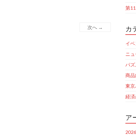
第1
次へ →
カ
イベ
ニュ
パズ
商品
東京
経済
ア
202