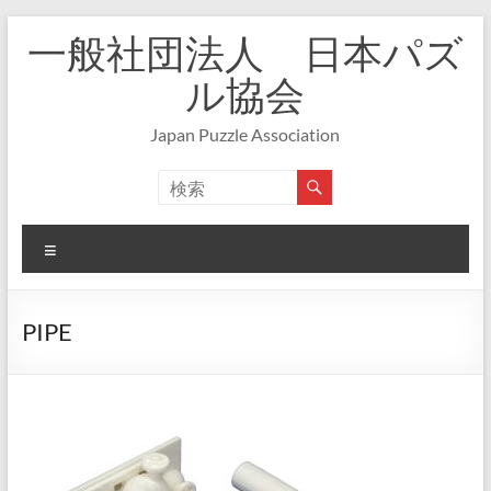
コ
一般社団法人 日本パズ
ン
テ
ル協会
ン
ツ
Japan Puzzle Association
へ
ス
キ
ッ
プ
メ
ニ
ュ
ー
PIPE