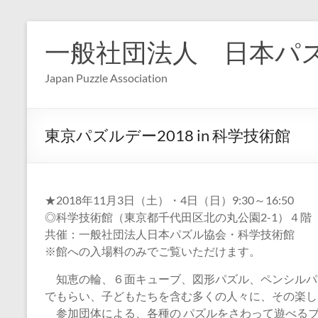
コ
ン
一般社団法人 日本パ
テ
ン
Japan Puzzle Association
ツ
へ
ス
キ
東京パズルデー2018 in 科学技術館
ッ
プ
★2018年11月3日（土）・4日（日）9:30～16:50
◎科学技術館（東京都千代田区北の丸公園2-1）４階
共催：一般社団法人日本パズル協会・科学技術館
※館への入場料のみでご覧いただけます。
知恵の輪、６面キューブ、図形パズル、ペンシルパ
でもらい、子どもたちを含む多くの人々に、その楽し
参加団体による、各種の パズルをさわって遊べる