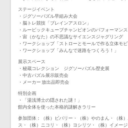
ステージイベント
・ジグソーパズル早組み大会
・脳トレ競技「ブレインアスロン」
・ルービックキューブチャンピオンのパフォーマンス
・宙（かなた）の不思議なサイエンスジャグリング
・ワークショップ「ストローとモールで作る立体モビ
・ワークショップ「みんなで迷路をつくろう！」
展示スペース
・秘蔵コレクション ジグソーパズル歴史展
・中古パズル展示販売会
・メーカー 放出品即売会
特別企画
・「湯浅博士の隠された謎！」
館内全体を使った本格的謎解きラリー
参加団体：（株）ビバリー・（株）やのまん・（株）
ス・（株）ニコリ・（株）ヨシリツ・（株）イメージ