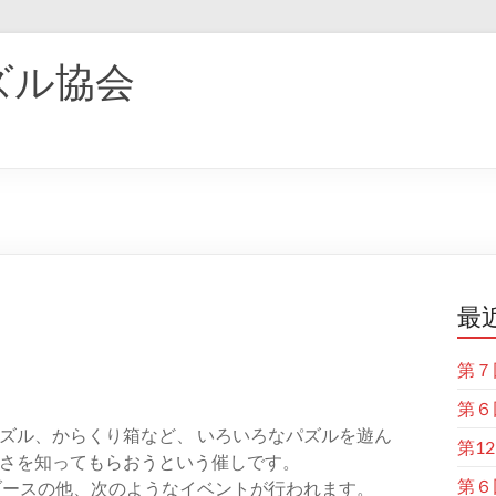
ズル協会
最
第７
第６
ズル、からくり箱など、 いろいろなパズルを遊ん
第1
さを知ってもらおうという催しです。
第６
ブースの他、次のようなイベントが行われます。