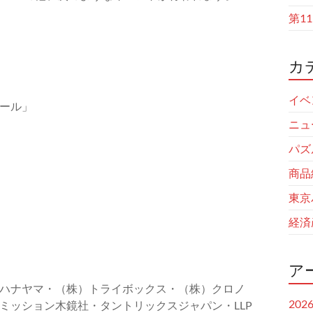
第1
カ
イベ
ール」
ニュ
パズ
商品
東京
経済
ア
ハナヤマ・（株）トライボックス・（株）クロノ
202
ミッション木鏡社・タントリックスジャパン・LLP